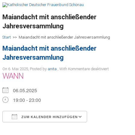
Maiandacht mit anschließender
Jahresversammlung
Start
>>
Maiandacht mit anschließender Jahresversammlung
Maiandacht mit anschließender
Jahresversammlung
für
On 6. Mai 2025
,
Posted by
anita
,
With
Kommentare deaktiviert
Maiandacht
WANN
mit
anschließender
Jahresversam
06.05.2025
19:00 - 23:00
ZUM KALENDER HINZUFÜGEN
ICS herunterladen
Google Kalender
iCalendar
Office 365
Outlook Live