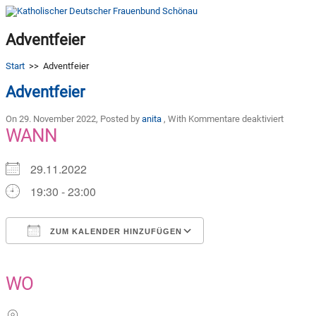
Adventfeier
Start
>>
Adventfeier
Adventfeier
für
On 29. November 2022
,
Posted by
anita
,
With
Kommentare deaktiviert
Adventf
WANN
29.11.2022
19:30 - 23:00
ZUM KALENDER HINZUFÜGEN
ICS herunterladen
Google Kalender
iCalendar
Office 365
Outlook Live
WO